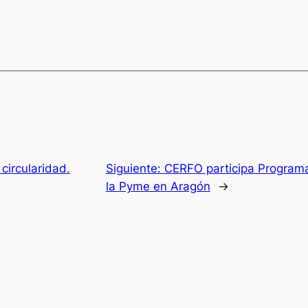
 circularidad.
Siguiente:
CERFO participa Programa
la Pyme en Aragón
→